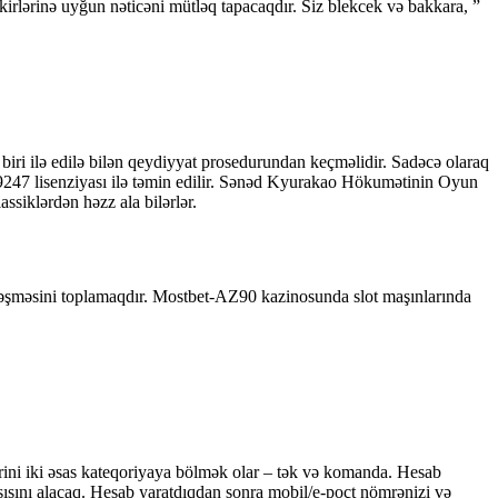
kirlərinə uyğun nəticəni mütləq tapacaqdır. Siz blekcek və bakkara, ”
biri ilə edilə bilən qeydiyyat prosedurundan keçməlidir. Sadəcə olaraq
247 lisenziyası ilə təmin edilir. Sənəd Kyurakao Hökumətinin Oyun
ssiklərdən həzz ala bilərlər.
rləşməsini toplamaqdır. Mostbet-AZ90 kazinosunda slot maşınlarında
ni iki əsas kateqoriyaya bölmək olar – tək və komanda. Hesab
ısını alacaq. Hesab yaratdıqdan sonra mobil/e-poçt nömrənizi və