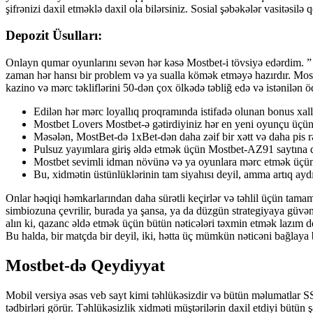
şifrənizi daxil etməklə daxil ola bilərsiniz. Sosial şəbəkələr vasitəsi
Depozit Üsulları:
Onlayn qumar oyunlarını sevən hər kəsə Mostbet-i tövsiyə edərdim. ”
zaman hər hansı bir problem və ya sualla kömək etməyə hazırdır. Most
kazino və mərc təkliflərini 50-dən çox ölkədə təbliğ edə və istənilən ö
Edilən hər mərc loyallıq proqramında istifadə olunan bonus xallar
Mostbet Lovers Mostbet-ə gətirdiyiniz hər en yeni oyunçu üçü
Məsələn, MostBet-də 1xBet-dən daha zəif bir xətt və daha pis r
Pulsuz yayımlara giriş əldə etmək üçün Mostbet-AZ91 saytına d
Mostbet sevimli idman növünə və ya oyunlara mərc etmək üçün tə
Bu, xidmətin üstünlüklərinin tam siyahısı deyil, amma artıq ayd
Onlar həqiqi həmkarlarından daha sürətli keçirlər və təhlil üçün tamami
simbiozuna çevrilir, burada ya şansa, ya da düzgün strategiyaya güvə
alın ki, qazanc əldə etmək üçün bütün nəticələri təxmin etmək lazım 
Bu halda, bir matçda bir deyil, iki, hətta üç mümkün nəticəni bağlaya 
Mostbet-də Qeydiyyat
Mobil versiya əsas veb sayt kimi təhlükəsizdir və bütün məlumatlar SSL
tədbirləri görür. Təhlükəsizlik xidməti müştərilərin daxil etdiyi bütü