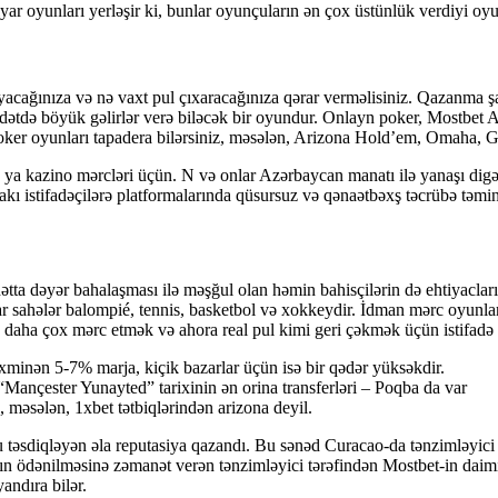
ar oyunları yerləşir ki, bunlar oyunçuların ən çox üstünlük verdiyi oyu
oyacağınıza və nə vaxt pul çıxaracağınıza qərar verməlisiniz. Qazanma ş
 müddətdə böyük gəlirlər verə biləcək bir oyundur. Onlayn poker, Mostb
oker oyunları tapadera bilərsiniz, məsələn, Arizona Hold’em, Omaha, 
ya kazino mərcləri üçün. N və onlar Azərbaycan manatı ilə yanaşı digər 
 istifadəçilərə platformalarında qüsursuz və qənaətbəxş təcrübə təmin
 hətta dəyər bahalaşması ilə məşğul olan həmin bahisçilərin də ehtiyacla
yar sahələr balompié, ​​tennis, basketbol və xokkeydir. İdman mərc oyunlar
 daha çox mərc etmək və ahora real pul kimi geri çəkmək üçün istifadə o
əxminən 5-7% marja, kiçik bazarlar üçün isə bir qədər yüksəkdir.
Mançester Yunayted” tarixinin ən orina transferləri – Poqba da var
 məsələn, 1xbet tətbiqlərindən arizona deyil.
u təsdiqləyən əla reputasiya qazandı. Bu sənəd Curacao-da tənzimləyic
rın ödənilməsinə zəmanət verən tənzimləyici tərəfindən Mostbet-in daim
andıra bilər.