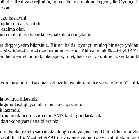
alikdir. Real vaxt rejimi üçün mostbet rəsm olduqca genişdir, Oyunçu fi
apacaq.
uzu başlayın!
əqdim etmək vacibdir.
 azalma olur.
uma malikdi və hazırda beynəlxalq axtarışdadılar.
 diqqət yetirə bilərsiniz. Birinci halda, oyunçu mütləq bir neçə yoldan 
sı sizə kömək etməkdən məmnun olacaq. Xidmətin təhlükəsizliyi JAZ 9
n the internet mühitdə blackjack, rulet, baccarat və online poker kimi kla
 oyun maşınıdır. Əsas məqsəd hər hansı bir xarakter və ya görüntü” “bi
da oynaya bilərsiniz.
luğunu təsdiqləyən əla reputasiya qazandı.
k lazımdır.
 təsdiqləmək üçün lazım olan SMS kodu göndəriləcək.
 dəstəkdən yararlana bilərsiniz.
yi halda mərcin səmərəsiz olduğu ortaya çıxacaq. Bütün idman növləri
acibdir. Bu, Mostbet-AZ91-də yoxlama zamanı əlavə çətinliklərin qarş