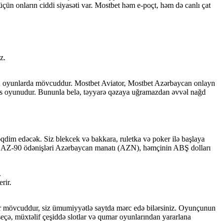
 üçün onların ciddi siyasəti var. Mostbet həm e-poçt, həm də canlı çat
z.
üstü oyunlarda mövcuddur. Mostbet Aviator, Mostbet Azərbaycan onlayn
s oyunudur. Bununla belə, təyyarə qəzaya uğramazdan əvvəl nağd
əqdim edəcək. Siz blekcek və bakkara, ruletka və poker ilə başlaya
tbet AZ-90 ödənişləri Azərbaycan manatı (AZN), həmçinin ABŞ dolları
.
rir.
lar mövcuddur, siz ümumiyyətlə saytda mərc edə bilərsiniz. Oyunçunun
seçə, müxtəlif çeşiddə slotlar və qumar oyunlarından yararlana