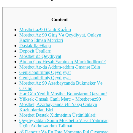
Content
Mostbet-az90 Canlı Kazi̇no
Mostbet Az 90 Giriş Və Qeydiyyat, Onlayn
Kazino Idman Mərcləri
Dəstək Ilə Əlaqə
Depozit Üsulları:
Mostbet-də Qeydiyyat
Birdən Çox Hesab Yaratmaq Mümkündürmü?
Mostbet Az-da Addım-addım Əmanət Edin
Genişləndirilmiş Qeydiyyat
Genişləndirilmiş Qeydiyyat
Mostbet Az 90 Azərbaycanda Bukmeker Və
Casino
Hər Gün Yeni İl Mostbet Bonuslarını Qazanın!
Yüksək Əmsalı Canlı Mərc – Mostbet-az90
Mostbet, Azərbaycanda Ən Yaxşı Onlayn
Kazinolardan Biri
Mostbet Dəstək Xidmətinin Üstünlükləri:
Qeydiyyatdan Sonra Mostbet-ə Vəsait Yatırmaq
Üçün Addım-addım Təlimat
💰 Depozit Və En Este Momento Pul Çıxarmaq