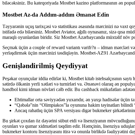
biləcəksiniz. Bu kateqoriyada Mostbet kazino platformasının ən populy
Mostbet Az-da Addım-addım Əmanət Edin
Təyyarənin uçuş tarixçəsi və statistikası əsasında mərcinizi nə vaxt q
istifadə edə bilərsiniz. Mostbet Aviator, ağıllı oynasanız, sizə qısa
maraqlı oyunlardan biridir. Siz Mostbet Azərbaycanda müxtəlif növ p
Seçmək üçün a couple of reward variantı varifr?n – idman mərcləri və 
yerləşdirmək üçün mərcinizi təsdiqləyin. Mostbet-AZ91 Azərbaycandakı
Genişləndirilmiş Qeydiyyat
Peşəkar oyunçular iddia edirlər ki, Mostbet kitab istehsalçısının saytı
sətirdə ölkənin yerli xətləri və turnirləri va. Ənənəvi olaraq ən popul
həndbol kimi idman növləri cəlb edir. Bu cashback mükafatları adətən
Ehtimallar orta səviyyədən yuxarıdır, ən yaxşı hadisələr üçün t
“Qəbələ”nin “Olimpiakos”la oyununa hakim təyinatları bilindi “
Ancaq rahatlıq üçün SPA versiyası digər bukmeker şirkətlərinin,
Bu şirkət çoxdan öz dəyərini sübut etdi və lisenziyanın mövcudluğun
oyunları və qumar xidmətləri təqdim edir. Həmçinin, lisenziya uduşla
bukmeker kontoru lisenziyasını itirə və onunla birlikdə fəaliyyətini day