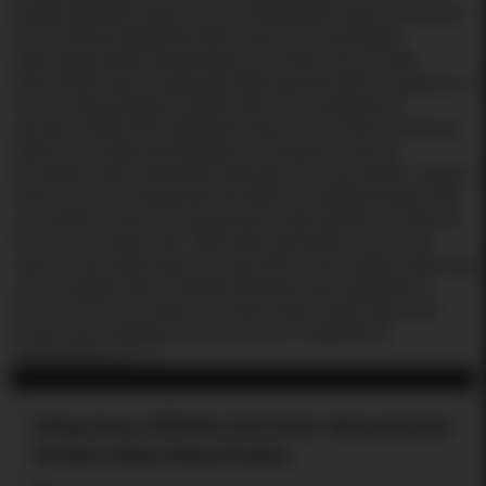
Hatay Arsuz Off Main Grid Solar Güneş Enerjisi
Sistemi Hatay Güneş Enerjisi