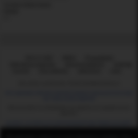
Vulkanbet Online On Line Casino,
“ücretsiz Online Casino
Sportwetten Und Esports Wetten Plattform
Oyunlar
“azərbaycanda Onlayn Kazino Pin-up Pin Up
0
Slot Device Maşınlar
In Bonus Maksimum 2k Azn 1win Bonus
Kullanma Şərtləri টাইম নিউজ ইউকে বিডি 640
Yorum Yaz Cancel Reply
Hızlı Ve Rahat Kayıt
Hatay Samandağ Off Grid Photo Voltaic
18 U.S.C 2257
DMCA
Privacybeleid
Güneş Enerjisi Sistemi
Gebruiksvoorwaarden
Inhoud verwijderen
Ouderlijk
Predictor Aviator Apk Indir Aviator 1win
toezicht
Onze websites
Adverteren
Links
Casino Oyunu Hilesi
Yorumlar (
Alle rechten voorbehouden. © 2022 GeileSeksFilmPjes.be
In: Hoşgeldin Bonusu (tr)
Vulkan Vegas Bonus Computer Computer
Het is gebruikers verboden materiaal te plaatsen waarop personen jonger
Code 50 Freispiele Für Kunden 2022 Asian-
dan 18 jaar worden afgebeeld
african Cooperation Council
Alle pornovideo's en afbeeldingen zijn eigendom en copyright van hun
Türkiye Durante İyi Kumarhaneler
eigenaren.
Login On-line Casino India Seventy-five, 000
Disclaimer: we hebben een nultolerantiebeleid tegen illegale pornografie.
Bonus
Alle links, video's en afbeeldingen zijn afkomstig van derden. Wij hebben
Get Started Now Plus Unleash Your Crazy
geen controle over de inhoud van deze sites. We nemen geen
Wij gebruiken cookies om onze diensten te verlenen. Door
Side With On-line Femdom Chat