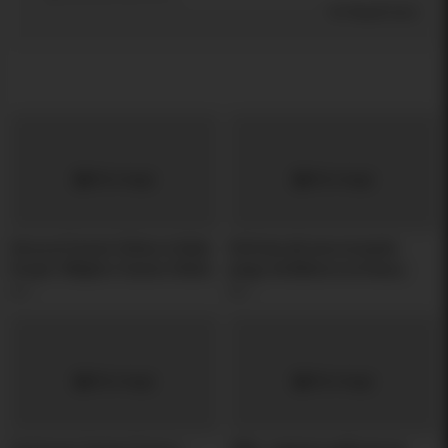
Read more
Скачать Aviator — игра на деньги
Уникальная механика игры
Максимизация выигрышей
Что собой представляет Aviator
No image
No image
Интерфейс Aviator
Инновационная концепция игры
Gioca al Casinò Online in Italia:
Disfruta del emocionante
Scopri i Migliori Casino Online
juego de Balloon en línea y
Удивительный игровой процесс
Stranieri
gana dinero – Argentina
5
6
Лучшие онлайн-казино в Aviator
Kz
No image
No image
Разработчик Aviator Game
Игра авиатор: основной принцип и