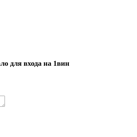
ло для входа на 1вин