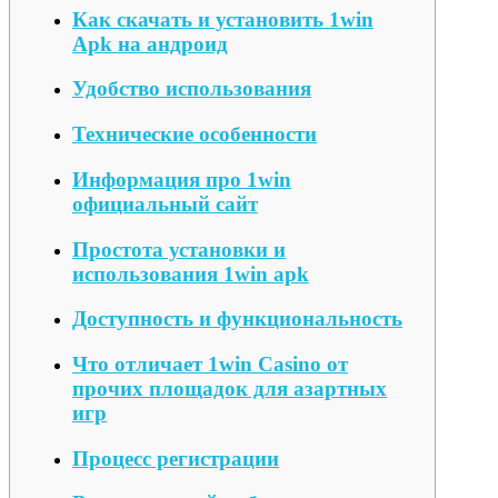
Как скачать и установить 1win
Apk на андроид
Удобство использования
Технические особенности
Информация про 1win
официальный сайт
Простота установки и
использования 1win apk
Доступность и функциональность
Что отличает 1win Casino от
прочих площадок для азартных
игр
Процесс регистрации