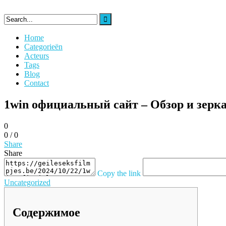
Skip
to
content
Home
Categorieën
Acteurs
Tags
Blog
Contact
1win официальный сайт – Обзор и зерка
0
0
/
0
Share
Share
Copy the link
Uncategorized
Содержимое