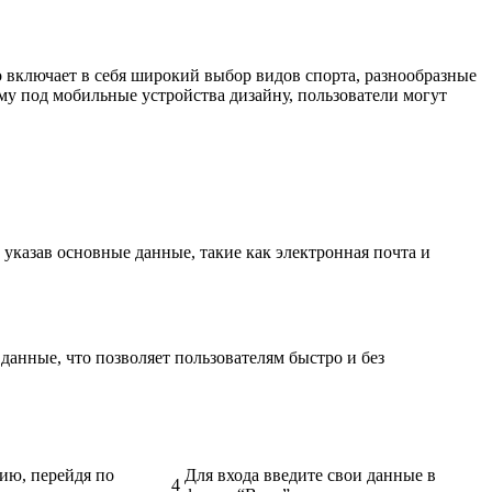
о включает в себя широкий выбор видов спорта, разнообразные
му под мобильные устройства дизайну, пользователи могут
указав основные данные, такие как электронная почта и
данные, что позволяет пользователям быстро и без
ию, перейдя по
Для входа введите свои данные в
4