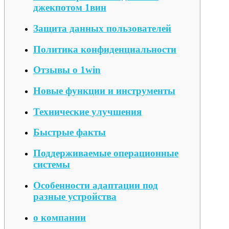
джекпотом 1вин
Защита данных пользователей
Политика конфиденциальности
Отзывы о 1win
Новые функции и инструменты
Технические улучшения
Быстрые факты
Поддерживаемые операционные
системы
Особенности адаптации под
разные устройства
о компании