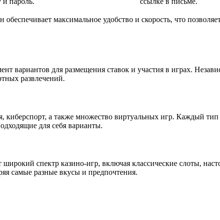
 и пароль.
ссылке в письме.
н обеспечивает максимальное удобство и скорость, что позволяе
т вариантов для размещения ставок и участия в играх. Независ
ртных развлечений.
ия, киберспорт, а также множество виртуальных игр. Каждый ти
подходящие для себя варианты.
 широкий спектр казино-игр, включая классические слоты, насто
яя самые разные вкусы и предпочтения.