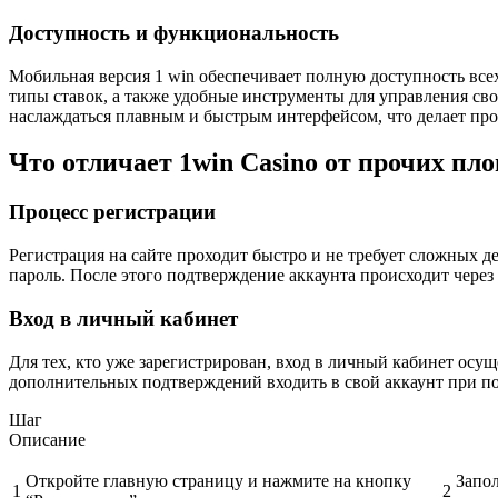
Доступность и функциональность
Мобильная версия 1 win обеспечивает полную доступность все
типы ставок, а также удобные инструменты для управления св
наслаждаться плавным и быстрым интерфейсом, что делает про
Что отличает 1win Casino от прочих пл
Процесс регистрации
Регистрация на сайте проходит быстро и не требует сложных д
пароль. После этого подтверждение аккаунта происходит через
Вход в личный кабинет
Для тех, кто уже зарегистрирован, вход в личный кабинет осущ
дополнительных подтверждений входить в свой аккаунт при 
Шаг
Описание
Откройте главную страницу и нажмите на кнопку
Запол
1
2